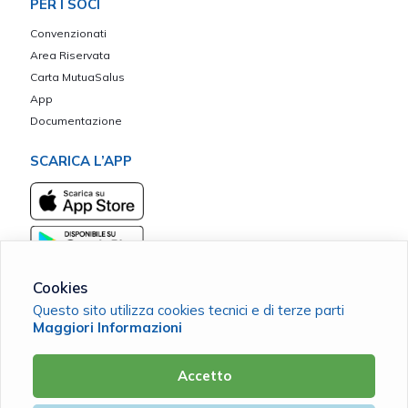
PER I SOCI
Convenzionati
Area Riservata
Carta MutuaSalus
App
Documentazione
SCARICA L’APP
Cookies
Questo sito utilizza cookies tecnici e di terze parti
Maggiori Informazioni
RivieraMutua ETS
C.F. 92063110412 |
Cookie Policy
|
Privacy Policy
Accetto
Powered by